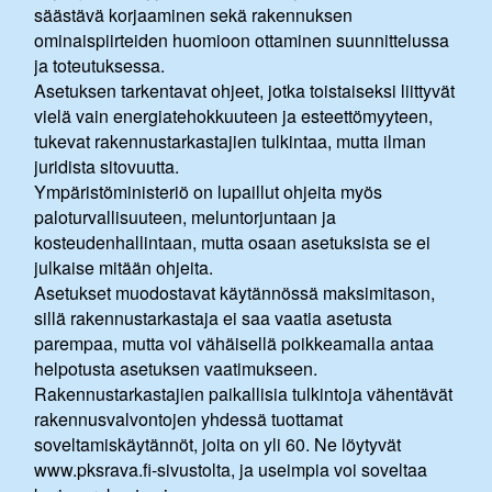
säästävä korjaaminen sekä rakennuksen
ominaispiirteiden huomioon ottaminen suunnittelussa
ja toteutuksessa.
Asetuksen tarkentavat ohjeet, jotka toistaiseksi liittyvät
vielä vain energiatehokkuuteen ja esteettömyyteen,
tukevat rakennustarkastajien tulkintaa, mutta ilman
juridista sitovuutta.
Ympäristöministeriö on lupaillut ohjeita myös
paloturvallisuuteen, meluntorjuntaan ja
kosteudenhallintaan, mutta osaan asetuksista se ei
julkaise mitään ohjeita.
Asetukset muodostavat käytännössä maksimitason,
sillä rakennustarkastaja ei saa vaatia asetusta
parempaa, mutta voi vähäisellä poikkeamalla antaa
helpotusta asetuksen vaatimukseen.
Rakennustarkastajien paikallisia tulkintoja vähentävät
rakennusvalvontojen yhdessä tuottamat
soveltamiskäytännöt, joita on yli 60. Ne löytyvät
www.pksrava.fi-sivustolta, ja useimpia voi soveltaa