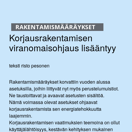
RAKENTAMISMÄÄRÄYKSET
Korjausrakentamisen
viranomaisohjaus lisääntyy
teksti
risto pesonen
R
akentamismääräykset korvattiin vuoden alussa
asetuksilla, joihin liittyvät nyt myös perustelu­muistiot.
Ne taustoittavat ja avaavat asetusten sisältöä.
Nämä voimassa olevat asetukset ohjaavat
korjausrakentamista sen energiatehokkuutta
laajemmin.
Korjausrakentamisen vaatimuksien teemoina on ollut
käyttäjälähtöisyys, kestävän kehityksen mukainen